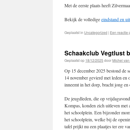
Met de eerste plaats heeft Zilverma
Bekijk de volledige
eindstand en ui
Geplaatst in
Uncategorized
|
Een reactie 
Schaakclub Vegtlust b
Geplaatst op
18/12/2025
door
Michel van
Op 15 december 2025 bestond de scha
14 november gevierd met leden en ou
inneemt in het dorp, bracht jong en
De jeugdleden, die op vrijdagavond
Kompas, konden zich uitleven met al
het schoolplein. Een bijzonder mom
het schoolplein, welke bij de open
tafel prijkt nu een plaatjes ter er