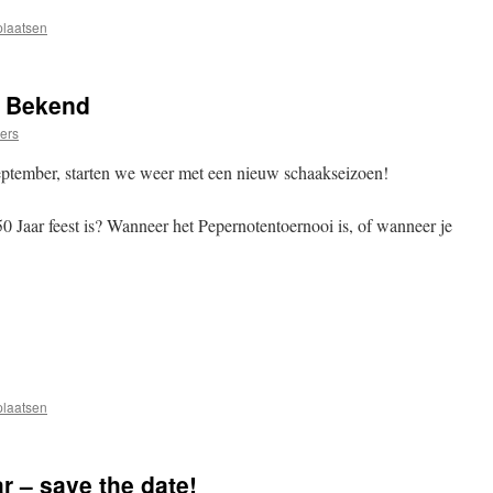
plaatsen
s Bekend
ers
eptember, starten we weer met een nieuw schaakseizoen!
0 Jaar feest is? Wanneer het Pepernotentoernooi is, of wanneer je
plaatsen
ar – save the date!