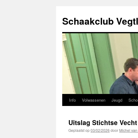
Ga
naar
Schaakclub Vegtl
de
inhoud
Info
Volwassenen
Jeugd
Scho
Uitslag Stichtse Vech
Geplaatst op
03/02/2026
door
Michel van