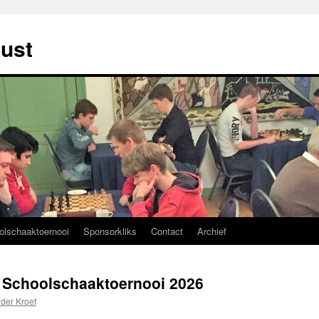
ust
olschaaktoernooi
Sponsorkliks
Contact
Archief
t Schoolschaaktoernooi 2026
 der Kroef